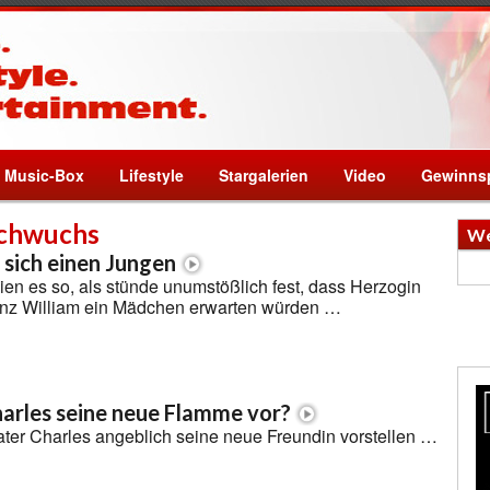
Music-Box
Lifestyle
Stargalerien
Video
Gewinnsp
achwuchs
We
sich einen Jungen
en es so, als stünde unumstößlich fest, dass Herzogin
inz William ein Mädchen erwarten würden …
harles seine neue Flamme vor?
Vater Charles angeblich seine neue Freundin vorstellen …