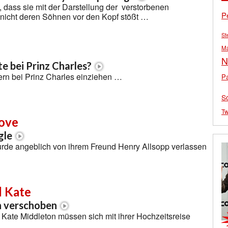
, dass sie mit der Darstellung der verstorbenen
P
 nicht deren Söhnen vor den Kopf stößt …
St
M
N
e bei Prinz Charles?
ern bei Prinz Charles einziehen …
Pa
S
Tw
ove
gle
rde angeblich von ihrem Freund Henry Allsopp verlassen
d Kate
n verschoben
 Kate Middleton müssen sich mit ihrer Hochzeitsreise