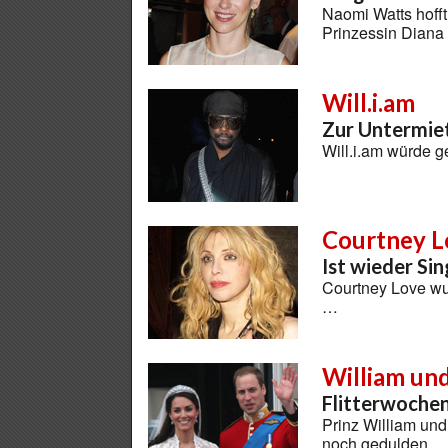
Naomi Watts hofft
Prinzessin Diana
Will.i.am
Zur Untermiet
Will.i.am würde g
Courtney L
Ist wieder Sin
Courtney Love wu
…
William un
Flitterwoche
Prinz William und
noch gedulden …