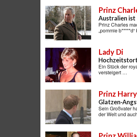
Prinz Charl
Australien is
Prinz Charles mach
„pommie b*****d“
Lady Di
Hochzeitstort
Ein Stück der roy
versteigert …
Prinz Harry
Glatzen-Angs
Sein Großvater ha
der Welt und auch
Prinz Will