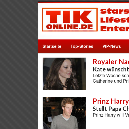
Startseite
Top-Stories
VIP-News
Royaler N
Kate wünscht 
Letzte Woche schi
Catherine und Pr
Prinz Harry
Stellt Papa C
Prinz Harry will 