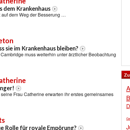
atherine
us dem Krankenhaus
st auf dem Weg der Besserung …
eton
s sie im Krankenhaus bleiben?
 Cambridge muss weiterhin unter ärztlicher Beobachtung
Zu
atherine
A
anger!
 seine Frau Catherine erwarten ihr erstes gemeinsames
B
D
ts
Ge
J
ue Rolle für royale Empörung?