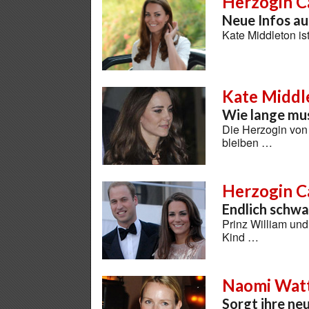
Herzogin C
Neue Infos a
Kate Middleton i
Kate Middl
Wie lange mus
Die Herzogin von
bleiben …
Herzogin C
Endlich schw
Prinz William und
Kind …
Naomi Wat
Sorgt ihre ne