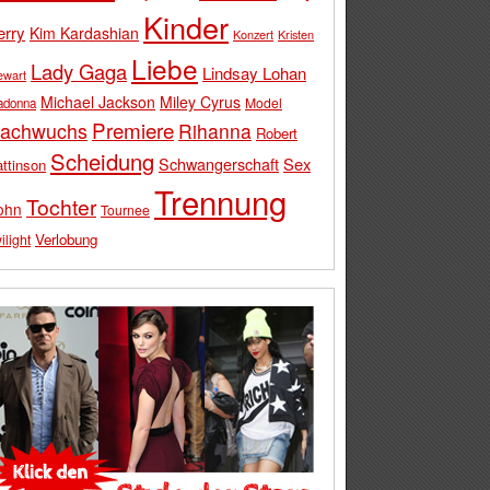
Kinder
erry
Kim Kardashian
Konzert
Kristen
Liebe
Lady Gaga
Lindsay Lohan
ewart
Michael Jackson
Miley Cyrus
Model
adonna
Premiere
achwuchs
Rihanna
Robert
Scheidung
Schwangerschaft
Sex
ttinson
Trennung
Tochter
ohn
Tournee
Verlobung
ilight