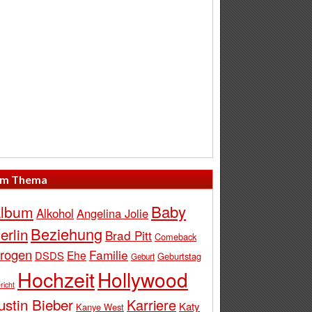
m Thema
Baby
lbum
Alkohol
Angelina Jolie
Beziehung
erlin
Brad Pitt
Comeback
rogen
Familie
Ehe
DSDS
Geburtstag
Geburt
Hochzeit
Hollywood
richt
ustin Bieber
Karriere
Katy
Kanye West