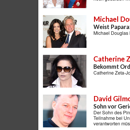
Michael Do
Weist Papara
Michael Douglas 
Catherine 
Bekommt Orde
Catherine Zeta-J
David Gilm
Sohn vor Geri
Der Sohn des Pink
Teilnahme bei Un
verantworten mü