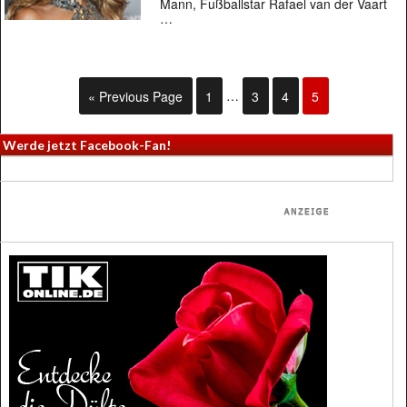
Mann, Fußballstar Rafael van der Vaart
…
« Previous Page
1
…
3
4
5
Werde jetzt Facebook-Fan!