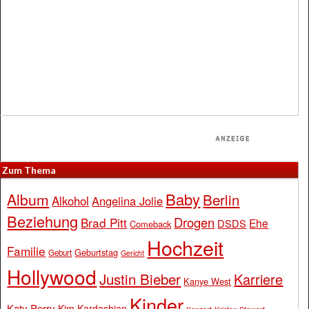
Zum Thema
Baby
Album
Berlin
Alkohol
Angelina Jolie
Beziehung
Drogen
Brad Pitt
Ehe
DSDS
Comeback
Hochzeit
Familie
Geburtstag
Geburt
Gericht
Hollywood
Justin Bieber
Karriere
Kanye West
Kinder
Katy Perry
Kim Kardashian