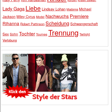
Konzert
Kristen Stewart
Liebe
Lady Gaga
Lindsay Lohan
Michael
Madonna
Premiere
Nachwuchs
Jackson
Miley Cyrus
Model
Scheidung
Rihanna
Schwangerschaft
Robert Pattinson
Trennung
Tochter
Sex
Sohn
Tournee
Twilight
Verlobung