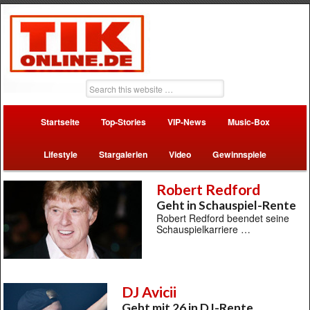
Startseite
Top-Stories
VIP-News
Music-Box
Lifestyle
Stargalerien
Video
Gewinnspiele
Robert Redford
Geht in Schauspiel-Rente
Robert Redford beendet seine
Schauspielkarriere …
DJ Avicii
Geht mit 26 in DJ-Rente