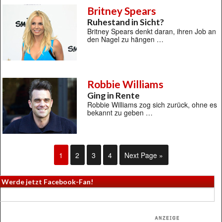
Britney Spears
Ruhestand in Sicht?
Britney Spears denkt daran, ihren Job an
den Nagel zu hängen …
Robbie Williams
Ging in Rente
Robbie Williams zog sich zurück, ohne es
bekannt zu geben …
1
2
3
4
Next Page »
Werde jetzt Facebook-Fan!