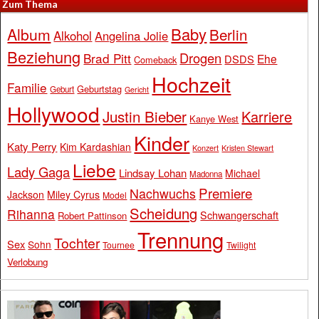
Zum Thema
Baby
Album
Berlin
Alkohol
Angelina Jolie
Beziehung
Drogen
Brad Pitt
Ehe
DSDS
Comeback
Hochzeit
Familie
Geburtstag
Geburt
Gericht
Hollywood
Justin Bieber
Karriere
Kanye West
Kinder
Katy Perry
Kim Kardashian
Konzert
Kristen Stewart
Liebe
Lady Gaga
Lindsay Lohan
Michael
Madonna
Premiere
Nachwuchs
Jackson
Miley Cyrus
Model
Scheidung
Rihanna
Schwangerschaft
Robert Pattinson
Trennung
Tochter
Sex
Sohn
Tournee
Twilight
Verlobung