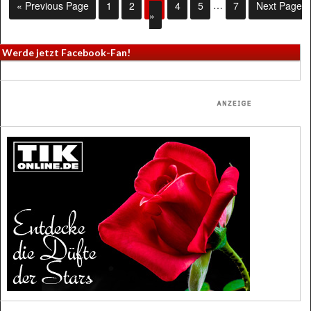
« Previous Page
1
2
3
4
5
…
7
Next Page
»
Werde jetzt Facebook-Fan!