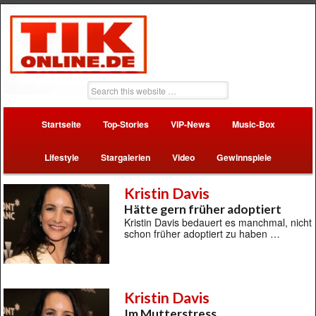
Startseite
Top-Stories
VIP-News
Music-Box
Lifestyle
Stargalerien
Video
Gewinnspiele
Kristin Davis
Hätte gern früher adoptiert
Kristin Davis bedauert es manchmal, nicht
schon früher adoptiert zu haben …
Kristin Davis
Im Mutterstress