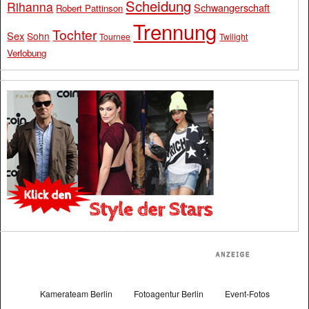
Scheidung
Rihanna
Schwangerschaft
Robert Pattinson
Trennung
Tochter
Sex
Sohn
Tournee
Twilight
Verlobung
Kamerateam Berlin
Fotoagentur Berlin
Event-Fotos