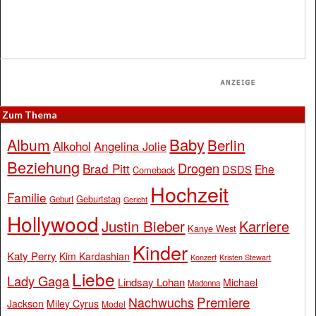
Zum Thema
Baby
Album
Berlin
Alkohol
Angelina Jolie
Beziehung
Drogen
Brad Pitt
Ehe
DSDS
Comeback
Hochzeit
Familie
Geburtstag
Geburt
Gericht
Hollywood
Justin Bieber
Karriere
Kanye West
Kinder
Katy Perry
Kim Kardashian
Konzert
Kristen Stewart
Liebe
Lady Gaga
Lindsay Lohan
Michael
Madonna
Premiere
Nachwuchs
Jackson
Miley Cyrus
Model