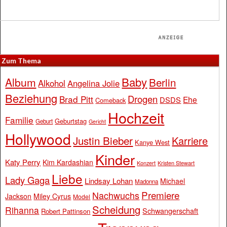
Zum Thema
Baby
Album
Berlin
Alkohol
Angelina Jolie
Beziehung
Drogen
Brad Pitt
Ehe
DSDS
Comeback
Hochzeit
Familie
Geburtstag
Geburt
Gericht
Hollywood
Justin Bieber
Karriere
Kanye West
Kinder
Katy Perry
Kim Kardashian
Konzert
Kristen Stewart
Liebe
Lady Gaga
Lindsay Lohan
Michael
Madonna
Premiere
Nachwuchs
Jackson
Miley Cyrus
Model
Scheidung
Rihanna
Schwangerschaft
Robert Pattinson