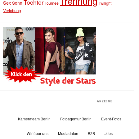
Trennung
Tochter
Sex
Sohn
Tournee
Twilight
Verlobung
Kamerateam Berlin
Fotoagentur Berlin
Event-Fotos
Wir über uns
Mediadaten
B2B
Jobs