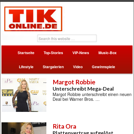
Startseite
Top-Stories
VIP-News
Music-Box
Lifestyle
Stargalerien
Video
Gewinnspiele
Margot Robbie
Unterschreibt Mega-Deal
Margot Robbie unterschreibt einen neuen
Deal bei Warner Bros. …
Rita Ora
Plattenvertrag aufgelöst