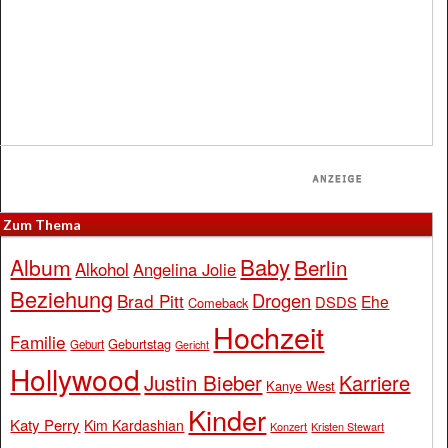
Zum Thema
Baby
Album
Berlin
Alkohol
Angelina Jolie
Beziehung
Drogen
Brad Pitt
Ehe
DSDS
Comeback
Hochzeit
Familie
Geburtstag
Geburt
Gericht
Hollywood
Justin Bieber
Karriere
Kanye West
Kinder
Katy Perry
Kim Kardashian
Konzert
Kristen Stewart