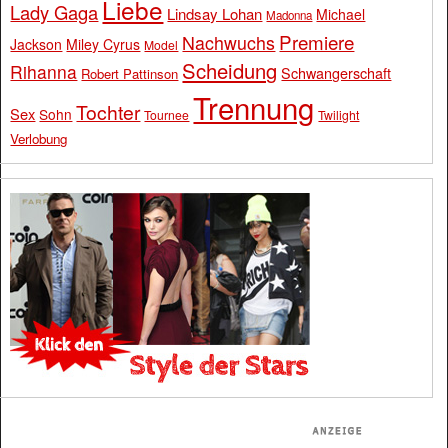
Liebe
Lady Gaga
Lindsay Lohan
Michael
Madonna
Premiere
Nachwuchs
Jackson
Miley Cyrus
Model
Scheidung
Rihanna
Schwangerschaft
Robert Pattinson
Trennung
Tochter
Sex
Sohn
Tournee
Twilight
Verlobung