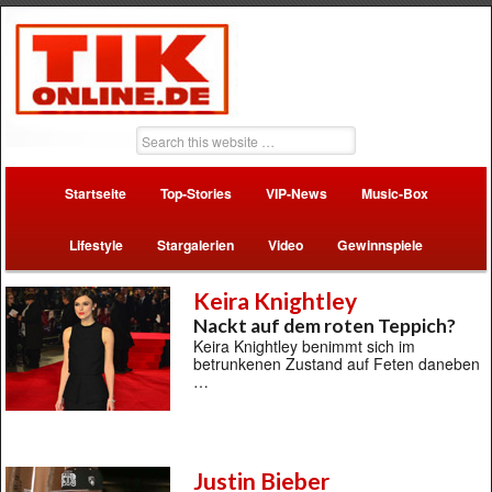
Startseite
Top-Stories
VIP-News
Music-Box
Lifestyle
Stargalerien
Video
Gewinnspiele
Keira Knightley
Nackt auf dem roten Teppich?
Keira Knightley benimmt sich im
betrunkenen Zustand auf Feten daneben
…
Justin Bieber