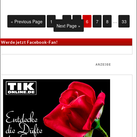
« Previous Page
1
…
4
5
6
7
8
…
33
Next Page »
Werde jetzt Facebook-Fan!