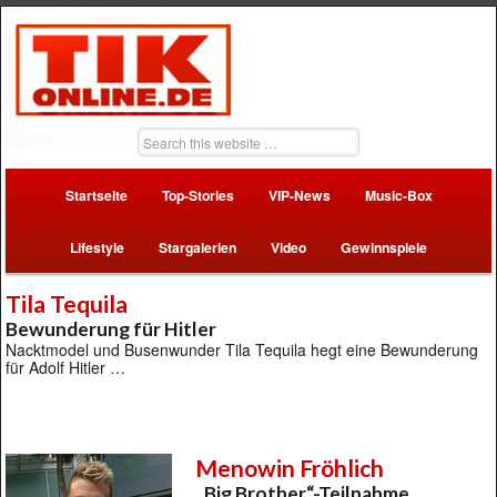
Startseite
Top-Stories
VIP-News
Music-Box
Lifestyle
Stargalerien
Video
Gewinnspiele
Tila Tequila
Bewunderung für Hitler
Nacktmodel und Busenwunder Tila Tequila hegt eine Bewunderung
für Adolf Hitler …
Menowin Fröhlich
„Big Brother“-Teilnahme