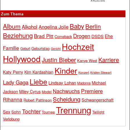
Zum Thema
Baby
Album
Berlin
Alkohol
Angelina Jolie
Beziehung
Drogen
Brad Pitt
Ehe
DSDS
Comeback
Hochzeit
Familie
Geburtstag
Geburt
Gericht
Hollywood
Justin Bieber
Karriere
Kanye West
Kinder
Katy Perry
Kim Kardashian
Konzert
Kristen Stewart
Liebe
Lady Gaga
Lindsay Lohan
Michael
Madonna
Premiere
Nachwuchs
Jackson
Miley Cyrus
Model
Scheidung
Rihanna
Schwangerschaft
Robert Pattinson
Trennung
Tochter
Sex
Sohn
Tournee
Twilight
Verlobung