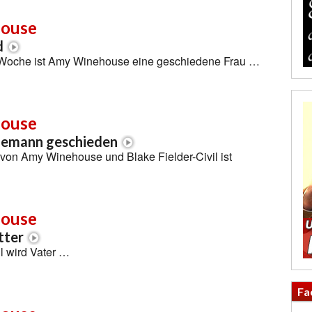
ouse
d
r Woche ist Amy Winehouse eine geschiedene Frau …
ouse
hemann geschieden
von Amy Winehouse und Blake Fielder-Civil ist
ouse
tter
il wird Vater …
Fa