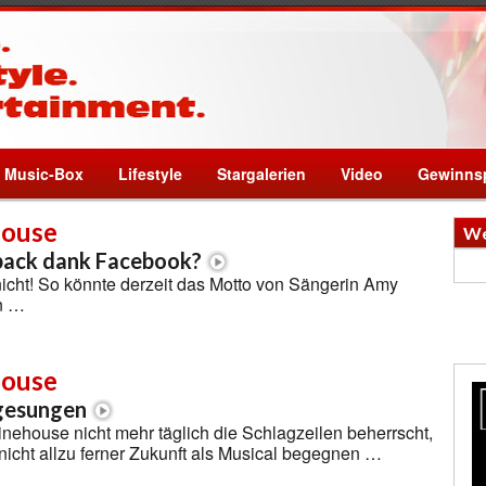
Music-Box
Lifestyle
Stargalerien
Video
Gewinnsp
ouse
We
ack dank Facebook?
 nicht! So könnte derzeit das Motto von Sängerin Amy
n …
ouse
gesungen
house nicht mehr täglich die Schlagzeilen beherrscht,
 nicht allzu ferner Zukunft als Musical begegnen …