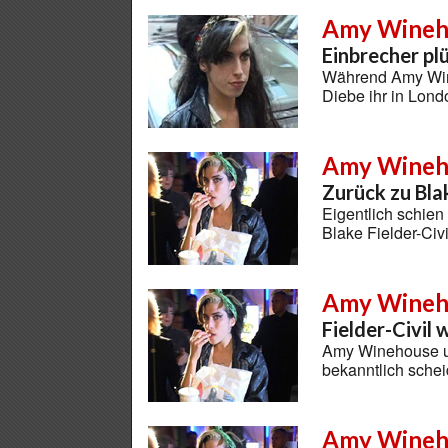
Amy Wineh
Einbrecher pl
Während Amy Wine
Diebe ihr in Lond
Amy Wineh
Zurück zu Bla
Eigentlich schie
Blake Fielder-Civ
Amy Wineh
Fielder-Civil 
Amy Winehouse und
bekanntlich sche
Amy Wineh