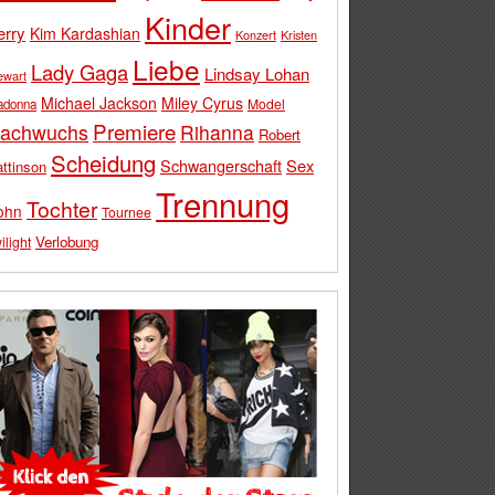
Kinder
erry
Kim Kardashian
Konzert
Kristen
Liebe
Lady Gaga
Lindsay Lohan
ewart
Michael Jackson
Miley Cyrus
Model
adonna
Premiere
achwuchs
Rihanna
Robert
Scheidung
Schwangerschaft
Sex
ttinson
Trennung
Tochter
ohn
Tournee
Verlobung
ilight