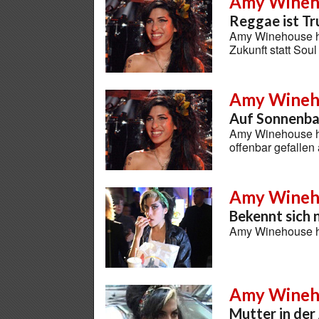
Amy Wineh
Reggae ist T
Amy Winehouse hat
Zukunft statt Sou
Amy Wineh
Auf Sonnenba
Amy Winehouse ha
offenbar gefallen
Amy Wineh
Bekennt sich n
Amy Winehouse ha
Amy Wineh
Mutter in de