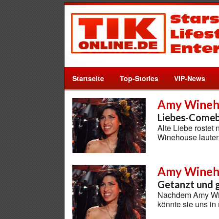
Startseite
Top-Stories
VIP-News
Amy Wineh
Liebes-Comeb
Alte Liebe rostet
Winehouse laute
Amy Wineh
Getanzt und 
Nachdem Amy Wine
könnte sie uns in