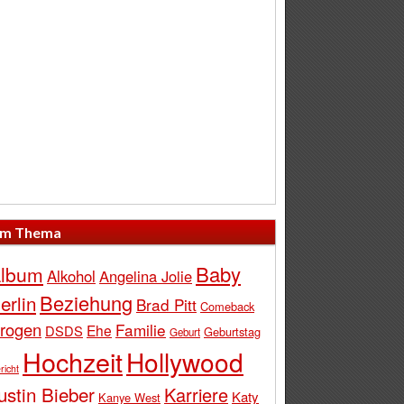
m Thema
Baby
lbum
Alkohol
Angelina Jolie
Beziehung
erlin
Brad Pitt
Comeback
rogen
Familie
Ehe
DSDS
Geburtstag
Geburt
Hochzeit
Hollywood
richt
ustin Bieber
Karriere
Katy
Kanye West