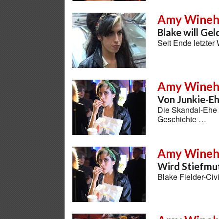
Amy Wineh
Blake will Gel
Seit Ende letzte
Amy Wineh
Von Junkie-E
Die Skandal-Ehe 
Geschichte …
Amy Wineh
Wird Stiefmu
Blake Fielder-Civ