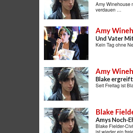
Amy Winehouse mu
verdauen …
Amy Wineho
Und Vater Mit
Kein Tag ohne N
Amy Wineh
Blake ergreift
Seit Freitag ist B
Blake Fielde
Amys Noch-Eh
Blake Fielder-Ci
ist wieder ein fr