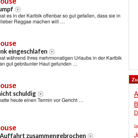
ouse
rumpf
 es in der Karibik offenbar so gut gefallen, dass sie in
l lieber Reggae machen will …
ouse
nk eingeschlafen
t während ihres mehrmonatigen Urlaubs in der Karibik
 an gut gebräunter Haut gefunden …
Zu
ouse
A
icht schuldig
tte heute einen Termin vor Gericht …
B
D
ouse
Ge
J
r Auffahrt zusammengebrochen