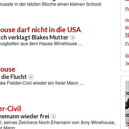
sste in der letzten Woche einen kleinen Schock
P
St
M
use darf nicht in die USA
N
ch verklagt Blakes Mutter
euigkeiten aus dem Hause Winehouse …
Pa
S
Tw
ouse
 die Flucht
lake Fielder-Civil wieder ein freier Mann …
r-Civil
emann wieder frei
vil, seines Zeichens Noch-Ehemann von Amy Winehouse,
eier Mann …