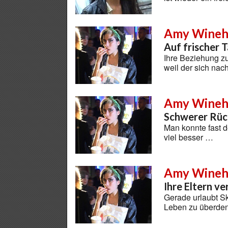
Amy Wineh
Auf frischer 
Ihre Beziehung zu
weil der sich na
Amy Wineh
Schwerer Rüc
Man konnte fast
viel besser …
Amy Wineh
Ihre Eltern v
Gerade urlaubt Sk
Leben zu überde