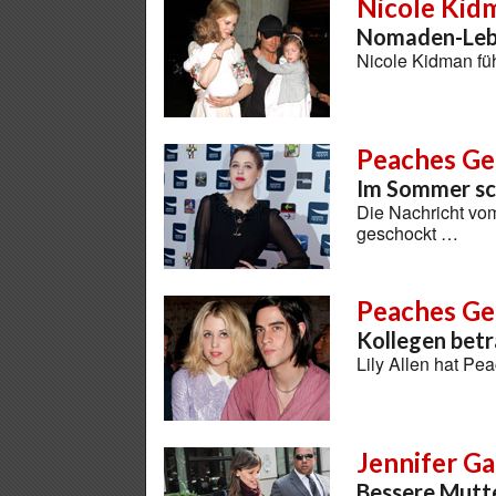
Nicole Kid
Nomaden-Lebe
Nicole Kidman f
Peaches Ge
Im Sommer sc
Die Nachricht vom
geschockt …
Peaches Ge
Kollegen betr
Lily Allen hat Pe
Jennifer G
Bessere Mutte