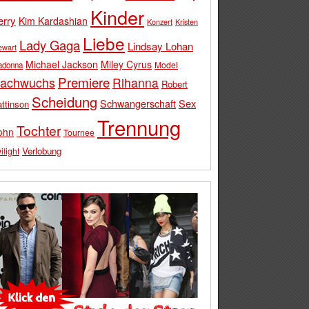
Kinder
erry
Kim Kardashian
Konzert
Kristen
Liebe
Lady Gaga
Lindsay Lohan
ewart
Michael Jackson
Miley Cyrus
Model
adonna
Premiere
achwuchs
Rihanna
Robert
Scheidung
Schwangerschaft
Sex
ttinson
Trennung
Tochter
ohn
Tournee
Verlobung
ilight