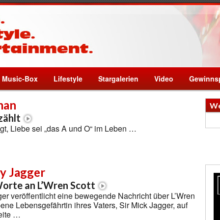
Music-Box
Lifestyle
Stargalerien
Video
Gewinnsp
man
We
zählt
gt, Liebe sei „das A und O“ im Leben …
y Jagger
rte an L’Wren Scott
er veröffentlicht eine bewegende Nachricht über L’Wren
bene Lebensgefährtin ihres Vaters, Sir Mick Jagger, auf
eite …