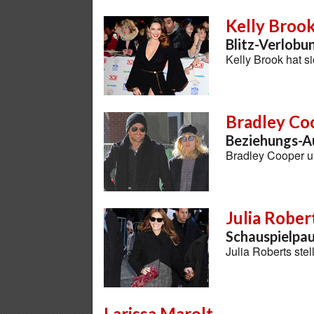
Kelly Broo
Blitz-Verlobu
Kelly Brook hat s
Bradley Co
Beziehungs-A
Bradley Cooper u
Julia Rober
Schauspielpau
Julia Roberts stel
Larissa Marolt