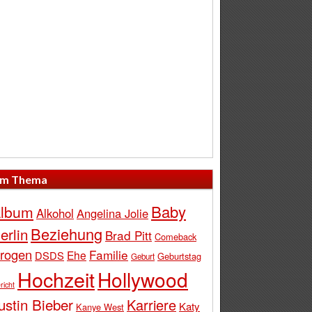
m Thema
Baby
lbum
Alkohol
Angelina Jolie
Beziehung
erlin
Brad Pitt
Comeback
rogen
Familie
Ehe
DSDS
Geburtstag
Geburt
Hochzeit
Hollywood
richt
ustin Bieber
Karriere
Katy
Kanye West