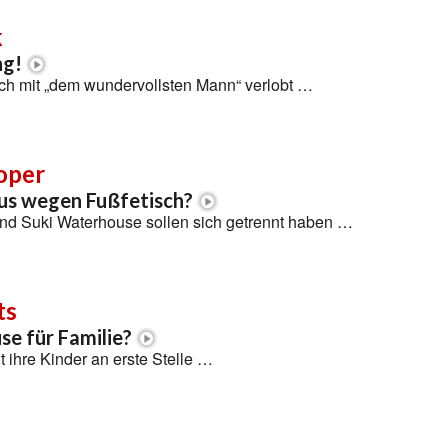
k
ng!
ich mit „dem wundervollsten Mann“ verlobt …
oper
us wegen Fußfetisch?
nd Suki Waterhouse sollen sich getrennt haben …
ts
se für Familie?
lt ihre Kinder an erste Stelle …