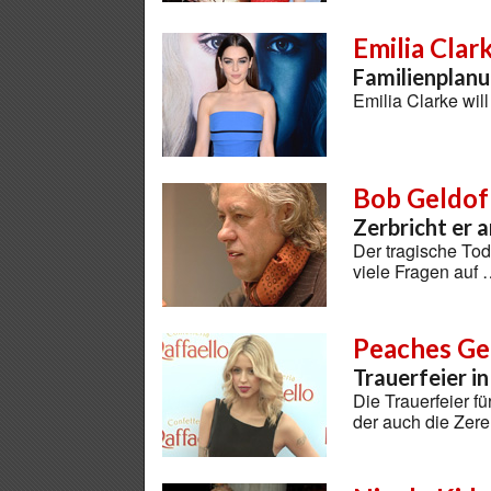
Emilia Clar
Familienplanu
Emilia Clarke wil
Bob Geldof
Zerbricht er 
Der tragische Tod
viele Fragen auf
Peaches Ge
Trauerfeier i
Die Trauerfeier fü
der auch die Zere