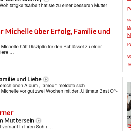
Wohltätigkeitsarbeit hat sie zu einer besseren Mutter
P
St
M
r Michelle über Erfolg, Familie und
N
Pa
Michelle hält Disziplin für den Schlüssel zu einer
riere …
S
Tw
amilie und Liebe
erschienen Album „l’amour“ meldete sich
Michelle vor gut zwei Wochen mit der „Ultimate Best Of“-
arner
m Muttersein
t vernarrt in ihren Sohn …