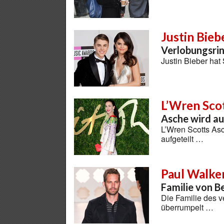
Justin Bieb
Verlobungsri
Justin Bieber ha
L’Wren Sco
Asche wird au
L’Wren Scotts As
aufgeteilt …
Paul Walke
Familie von B
Die Familie des v
überrumpelt …