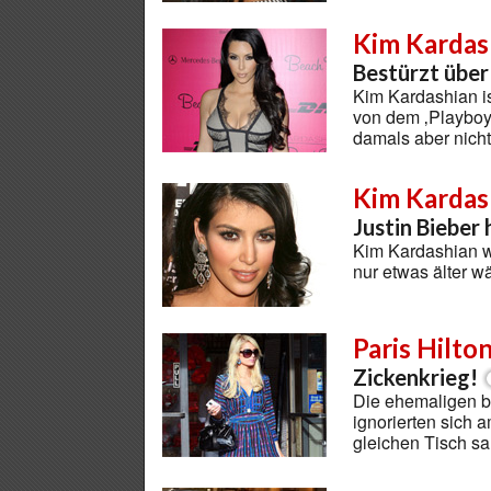
Kim Kardas
Bestürzt über
Kim Kardashian is
von dem ‚Playboy
damals aber nic
Kim Kardas
Justin Bieber
Kim Kardashian wä
nur etwas älter w
Paris Hilto
Zickenkrieg!
Die ehemaligen b
ignorierten sich a
gleichen Tisch s