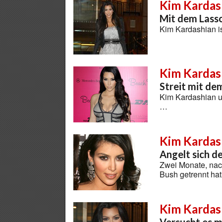
Kim Kardas
Mit dem Lass
Kim Kardashian i
Kim Kardas
Streit mit de
Kim Kardashian un
…
Kim Kardas
Angelt sich d
Zwei Monate, nac
Bush getrennt ha
Kim Kardas