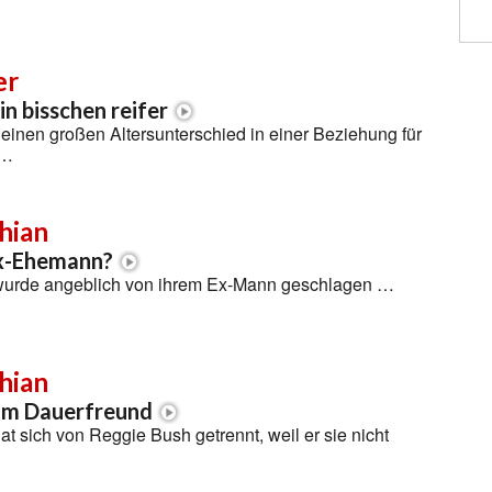
er
n bisschen reifer
t einen großen Altersunterschied in einer Beziehung für
 …
hian
x-Ehemann?
wurde angeblich von ihrem Ex-Mann geschlagen …
hian
vom Dauerfreund
t sich von Reggie Bush getrennt, weil er sie nicht