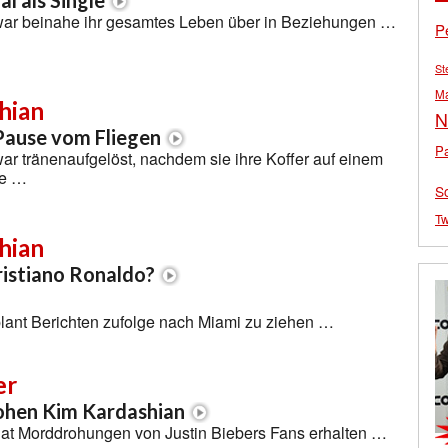
l als Single
ar beinahe ihr gesamtes Leben über in Beziehungen …
P
St
M
hian
N
Pause vom Fliegen
Pa
r tränenaufgelöst, nachdem sie ihre Koffer auf einem
te …
S
Tw
hian
Cristiano Ronaldo?
lant Berichten zufolge nach Miami zu ziehen …
er
rohen Kim Kardashian
at Morddrohungen von Justin Biebers Fans erhalten …