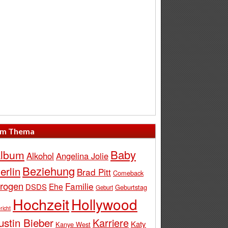
m Thema
Baby
lbum
Alkohol
Angelina Jolie
Beziehung
erlin
Brad Pitt
Comeback
rogen
Familie
Ehe
DSDS
Geburtstag
Geburt
Hochzeit
Hollywood
richt
ustin Bieber
Karriere
Katy
Kanye West