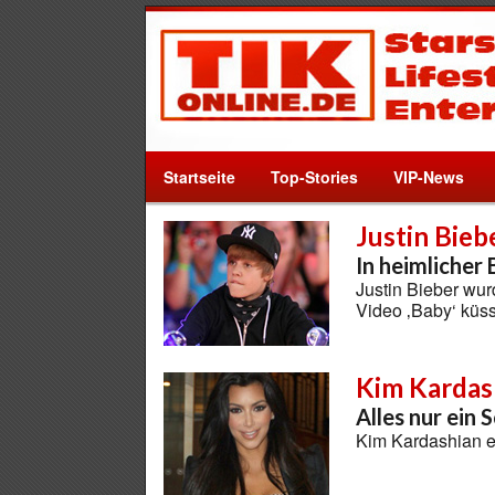
Startseite
Top-Stories
VIP-News
Justin Bieb
In heimlicher
Justin Bieber wur
Video ‚Baby‘ küs
Kim Kardas
Alles nur ein 
Kim Kardashian e