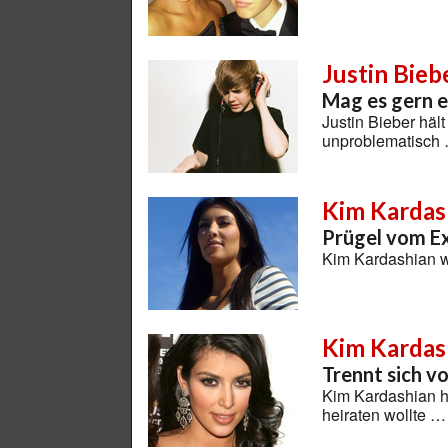
Justin Bieb
Mag es gern ei
Justin Bieber häl
unproblematisch
Kim Kardas
Prügel vom E
Kim Kardashian 
Kim Kardas
Trennt sich 
Kim Kardashian ha
heiraten wollte …