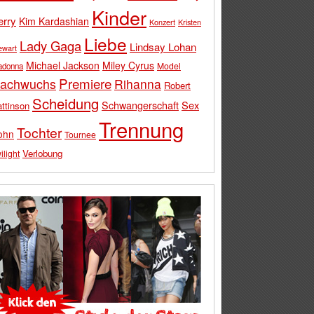
Kinder
erry
Kim Kardashian
Konzert
Kristen
Liebe
Lady Gaga
Lindsay Lohan
ewart
Michael Jackson
Miley Cyrus
Model
adonna
Premiere
achwuchs
Rihanna
Robert
Scheidung
Schwangerschaft
Sex
ttinson
Trennung
Tochter
ohn
Tournee
Verlobung
ilight