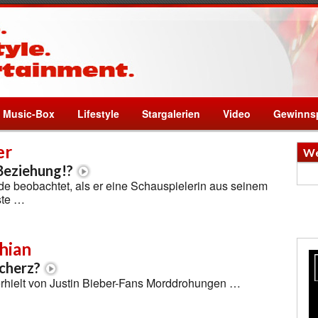
Music-Box
Lifestyle
Stargalerien
Video
Gewinnsp
er
We
 Beziehung!?
de beobachtet, als er eine Schauspielerin aus seinem
ste …
hian
Scherz?
rhielt von Justin Bieber-Fans Morddrohungen …