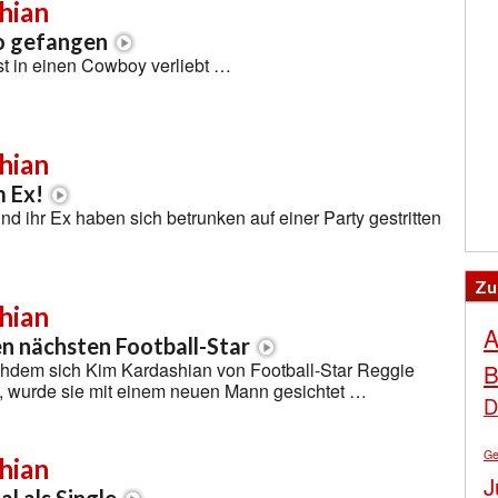
hian
o gefangen
st in einen Cowboy verliebt …
hian
m Ex!
d ihr Ex haben sich betrunken auf einer Party gestritten
Zu
hian
A
en nächsten Football-Star
B
hdem sich Kim Kardashian von Football-Star Reggie
t, wurde sie mit einem neuen Mann gesichtet …
D
Ge
hian
J