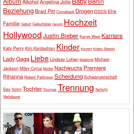
Baby
Album
Berlin
Alkohol
Angelina Jolie
Beziehung
Drogen
Brad Pitt
Ehe
DSDS
Comeback
Hochzeit
Familie
Geburtstag
Geburt
Gericht
Hollywood
Justin Bieber
Karriere
Kanye West
Kinder
Katy Perry
Kim Kardashian
Konzert
Kristen Stewart
Liebe
Lady Gaga
Lindsay Lohan
Michael
Madonna
Premiere
Nachwuchs
Jackson
Miley Cyrus
Model
Scheidung
Rihanna
Schwangerschaft
Robert Pattinson
Trennung
Tochter
Sex
Sohn
Tournee
Twilight
Verlobung