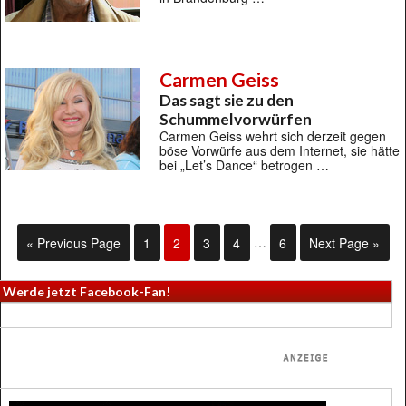
Carmen Geiss
Das sagt sie zu den
Schummelvorwürfen
Carmen Geiss wehrt sich derzeit gegen
böse Vorwürfe aus dem Internet, sie hätte
bei „Let’s Dance“ betrogen …
« Previous Page
1
2
3
4
…
6
Next Page »
Werde jetzt Facebook-Fan!