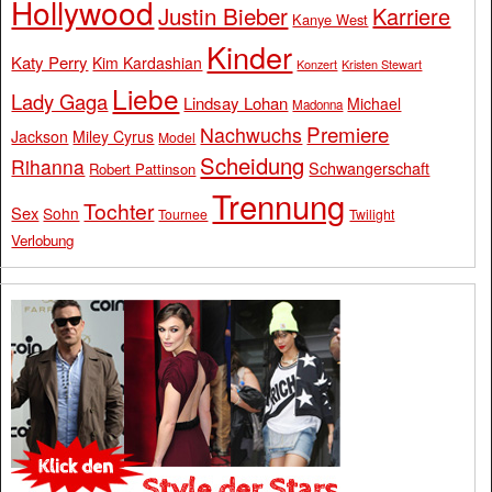
Hollywood
Justin Bieber
Karriere
Kanye West
Kinder
Katy Perry
Kim Kardashian
Konzert
Kristen Stewart
Liebe
Lady Gaga
Lindsay Lohan
Michael
Madonna
Premiere
Nachwuchs
Jackson
Miley Cyrus
Model
Scheidung
Rihanna
Schwangerschaft
Robert Pattinson
Trennung
Tochter
Sex
Sohn
Tournee
Twilight
Verlobung