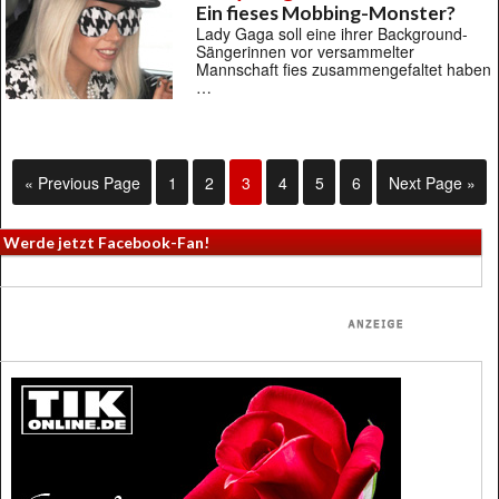
Ein fieses Mobbing-Monster?
Lady Gaga soll eine ihrer Background-
Sängerinnen vor versammelter
Mannschaft fies zusammengefaltet haben
…
« Previous Page
1
2
3
4
5
6
Next Page »
Werde jetzt Facebook-Fan!