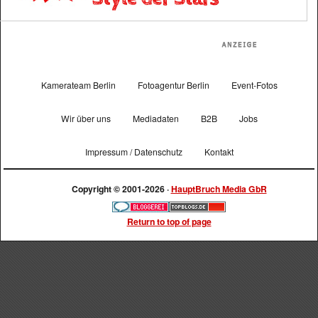
Kamerateam Berlin
Fotoagentur Berlin
Event-Fotos
Wir über uns
Mediadaten
B2B
Jobs
Impressum / Datenschutz
Kontakt
Copyright © 2001-2026 ·
HauptBruch Media GbR
Return to top of page