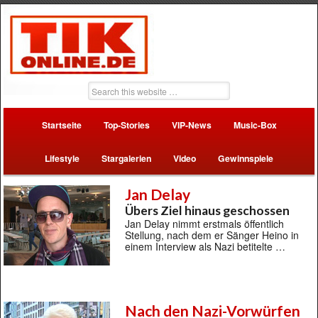
Startseite
Top-Stories
VIP-News
Music-Box
Lifestyle
Stargalerien
Video
Gewinnspiele
Jan Delay
Übers Ziel hinaus geschossen
Jan Delay nimmt erstmals öffentlich
Stellung, nach dem er Sänger Heino in
einem Interview als Nazi betitelte …
Nach den Nazi-Vorwürfen