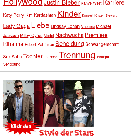
Hollywood
Justin Bieber
Karriere
Kanye West
Kinder
Katy Perry
Kim Kardashian
Konzert
Kristen Stewart
Liebe
Lady Gaga
Lindsay Lohan
Michael
Madonna
Premiere
Nachwuchs
Jackson
Miley Cyrus
Model
Scheidung
Rihanna
Schwangerschaft
Robert Pattinson
Trennung
Tochter
Sex
Sohn
Tournee
Twilight
Verlobung