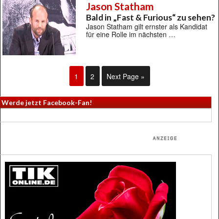
Jason Statham
Bald in „Fast & Furious“ zu sehen?
Jason Statham gilt ernster als Kandidat
für eine Rolle im nächsten …
1
2
Next Page »
Werde jetzt Facebook-Fan!