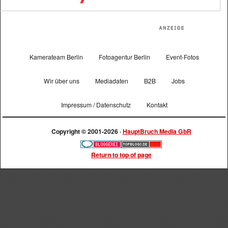
Kamerateam Berlin
Fotoagentur Berlin
Event-Fotos
Wir über uns
Mediadaten
B2B
Jobs
Impressum / Datenschutz
Kontakt
Copyright © 2001-2026 ·
HauptBruch Media GbR
Return to top of page