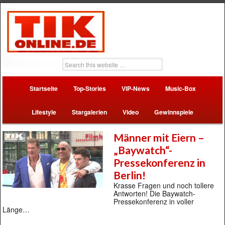
Startseite
Top-Stories
VIP-News
Music-Box
Lifestyle
Stargalerien
Video
Gewinnspiele
Männer mit Eiern –
„Baywatch“-
Pressekonferenz in
Berlin!
Krasse Fragen und noch tollere
Antworten! Die Baywatch-
Pressekonferenz in voller
Länge…