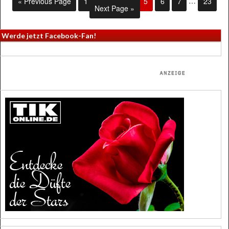
« Previous Page
1
…
3
4
5
6
7
…
23
Next Page »
Werde jetzt Facebook-Fan!