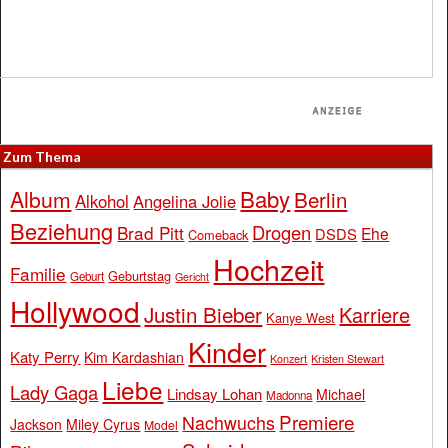
Zum Thema
Baby
Album
Berlin
Alkohol
Angelina Jolie
Beziehung
Drogen
Brad Pitt
Ehe
DSDS
Comeback
Hochzeit
Familie
Geburtstag
Geburt
Gericht
Hollywood
Justin Bieber
Karriere
Kanye West
Kinder
Katy Perry
Kim Kardashian
Konzert
Kristen Stewart
Liebe
Lady Gaga
Lindsay Lohan
Michael
Madonna
Premiere
Nachwuchs
Jackson
Miley Cyrus
Model