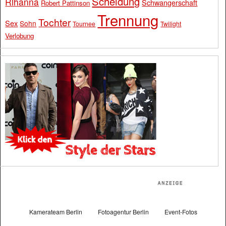
Scheidung
Rihanna
Schwangerschaft
Robert Pattinson
Trennung
Tochter
Sex
Sohn
Tournee
Twilight
Verlobung
Kamerateam Berlin
Fotoagentur Berlin
Event-Fotos