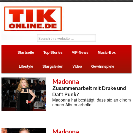
Startseite
Top-Stories
VIP-News
Music-Box
Lifestyle
Stargalerien
Video
Gewinnspiele
Madonna
Zusammenarbeit mit Drake und
Daft Punk?
Madonna hat bestätigt, dass sie an einem
neuen Album arbeitet …
Madonna