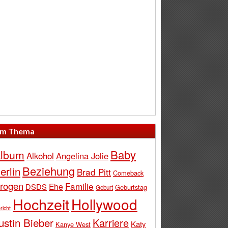
m Thema
Baby
lbum
Alkohol
Angelina Jolie
Beziehung
erlin
Brad Pitt
Comeback
rogen
Familie
Ehe
DSDS
Geburtstag
Geburt
Hochzeit
Hollywood
richt
ustin Bieber
Karriere
Katy
Kanye West