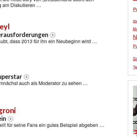
ig am Diskutieren …
P
St
eyl
M
erausforderungen
N
ubt, dass 2013 für ihn ein Neubeginn wird …
Pa
S
Tw
uperstar
emnächst auch als Moderator zu sehen …
groni
ein
ill für seine Fans ein gutes Beispiel abgeben …