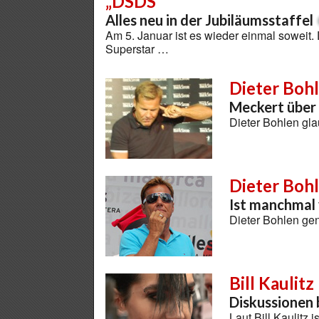
„DSDS“
Alles neu in der Jubiläumsstaffel
Am 5. Januar ist es wieder einmal soweit.
Superstar …
Dieter Boh
Meckert über
Dieter Bohlen gl
Dieter Boh
Ist manchmal
Dieter Bohlen gen
Bill Kaulitz
Diskussionen 
Laut Bill Kaulitz 