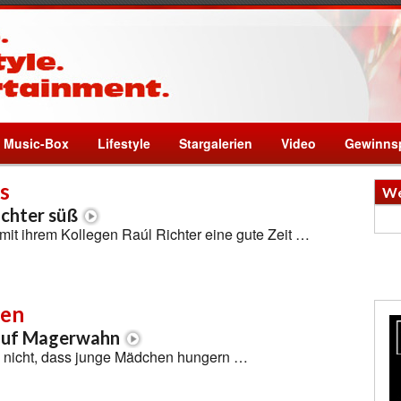
Music-Box
Lifestyle
Stargalerien
Video
Gewinnsp
s
We
ichter süß
it ihrem Kollegen Raúl Richter eine gute Zeit …
len
auf Magerwahn
ll nicht, dass junge Mädchen hungern …