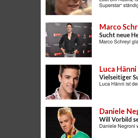
Superstar“ ständ
Marco Schr
Sucht neue H
Marco Schreyl gla
Luca Hänni
Vielseitiger S
Luca Hänni ist d
Daniele Ne
Will Vorbild s
Daniele Negroni w