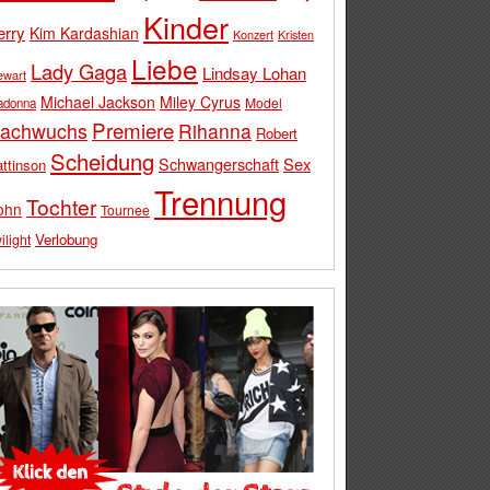
Kinder
erry
Kim Kardashian
Konzert
Kristen
Liebe
Lady Gaga
Lindsay Lohan
ewart
Michael Jackson
Miley Cyrus
Model
adonna
Premiere
achwuchs
Rihanna
Robert
Scheidung
Schwangerschaft
Sex
ttinson
Trennung
Tochter
ohn
Tournee
Verlobung
ilight