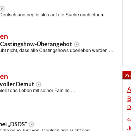
 Deutschland begibt sich auf die Suche nach einem
len
 Castingshow-Überangebot
aubt nicht, dass alle Castingshows überleben werden …
len
Zu
 voller Demut
A
ießt das Leben mit seiner Familie …
B
D
Ge
bei „DSDS“
J
ist die neue Jury von „Deutschland sucht den