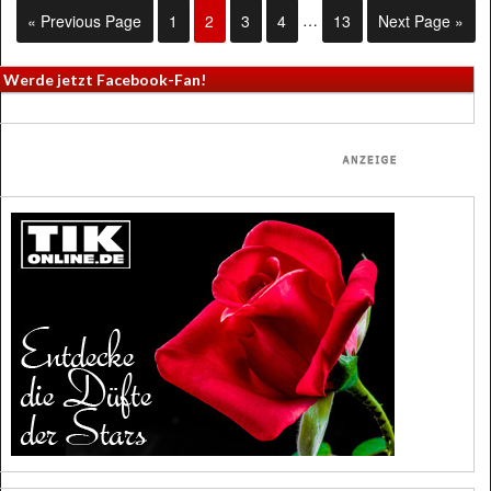
« Previous Page
1
2
3
4
…
13
Next Page »
Werde jetzt Facebook-Fan!