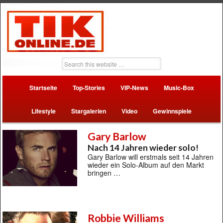
Startseite
Top-Stories
VIP-News
Music-Box
Lifestyle
Stargalerien
Video
Gewinnspiele
Gary Barlow
Nach 14 Jahren wieder solo!
Gary Barlow will erstmals seit 14 Jahren
wieder ein Solo-Album auf den Markt
bringen …
Robbie Williams