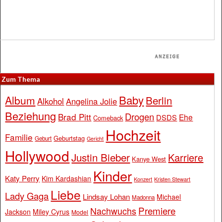
Zum Thema
Baby
Album
Berlin
Alkohol
Angelina Jolie
Beziehung
Drogen
Brad Pitt
Ehe
DSDS
Comeback
Hochzeit
Familie
Geburtstag
Geburt
Gericht
Hollywood
Justin Bieber
Karriere
Kanye West
Kinder
Katy Perry
Kim Kardashian
Konzert
Kristen Stewart
Liebe
Lady Gaga
Lindsay Lohan
Michael
Madonna
Premiere
Nachwuchs
Jackson
Miley Cyrus
Model