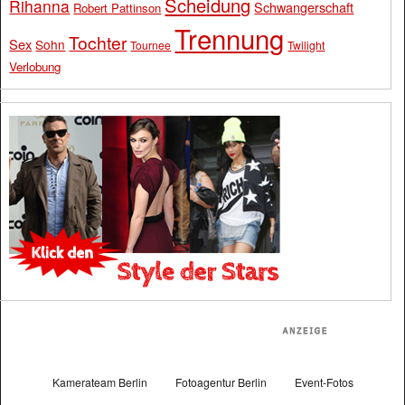
Scheidung
Rihanna
Schwangerschaft
Robert Pattinson
Trennung
Tochter
Sex
Sohn
Tournee
Twilight
Verlobung
Kamerateam Berlin
Fotoagentur Berlin
Event-Fotos