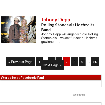
Johnny Depp
Rolling Stones als Hochzeits-
Band
Johnny Depp will angeblich die Rolling
Stones als Live-Act für seine Hochzeit
gewinnen …
« Previous Page
1
…
5
6
7
8
9
…
26
Next Page »
Werde jetzt Facebook-Fan!