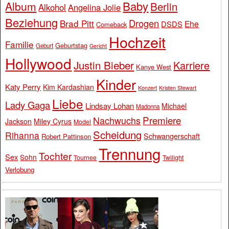
Baby
Album
Berlin
Alkohol
Angelina Jolie
Beziehung
Drogen
Brad Pitt
Ehe
DSDS
Comeback
Hochzeit
Familie
Geburtstag
Geburt
Gericht
Hollywood
Justin Bieber
Karriere
Kanye West
Kinder
Katy Perry
Kim Kardashian
Konzert
Kristen Stewart
Liebe
Lady Gaga
Lindsay Lohan
Michael
Madonna
Premiere
Nachwuchs
Jackson
Miley Cyrus
Model
Scheidung
Rihanna
Schwangerschaft
Robert Pattinson
Trennung
Tochter
Sex
Sohn
Tournee
Twilight
Verlobung