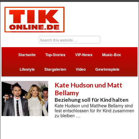
Startseite
Top-Stories
VIP-News
Music-Box
Lifestyle
Stargalerien
Video
Gewinnspiele
Kate Hudson und Matt
Bellamy
Beziehung soll für Kind halten
Kate Hudson und Matthew Bellamy sind
fest entschlossen für ihr Kind zusammen
zu bleiben …