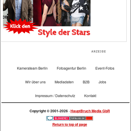
Kamerateam Berlin
Fotoagentur Berlin
Event-Fotos
Wir über uns
Mediadaten
B2B
Jobs
Impressum / Datenschutz
Kontakt
Copyright © 2001-2026 ·
HauptBruch Media GbR
Return to top of page