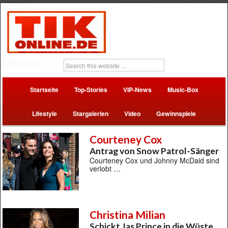
Startseite
Top-Stories
VIP-News
Music-Box
Lifestyle
Stargalerien
Video
Gewinnspiele
Courteney Cox
Antrag von Snow Patrol-Sänger
Courteney Cox und Johnny McDaid sind
verlobt …
Christina Milian
Schickt Jas Prince in die Wüste