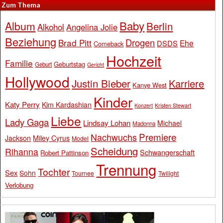
Zum Thema
Baby
Album
Berlin
Alkohol
Angelina Jolie
Beziehung
Drogen
Brad Pitt
Ehe
DSDS
Comeback
Hochzeit
Familie
Geburtstag
Geburt
Gericht
Hollywood
Justin Bieber
Karriere
Kanye West
Kinder
Katy Perry
Kim Kardashian
Konzert
Kristen Stewart
Liebe
Lady Gaga
Lindsay Lohan
Michael
Madonna
Premiere
Nachwuchs
Jackson
Miley Cyrus
Model
Scheidung
Rihanna
Schwangerschaft
Robert Pattinson
Trennung
Tochter
Sex
Sohn
Tournee
Twilight
Verlobung