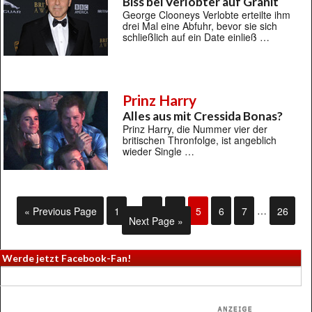
Biss bei Verlobter auf Granit
George Clooneys Verlobte erteilte ihm
drei Mal eine Abfuhr, bevor sie sich
schließlich auf ein Date einließ …
Prinz Harry
Alles aus mit Cressida Bonas?
Prinz Harry, die Nummer vier der
britischen Thronfolge, ist angeblich
wieder Single …
« Previous Page
1
…
3
4
5
6
7
…
26
Next Page »
Werde jetzt Facebook-Fan!