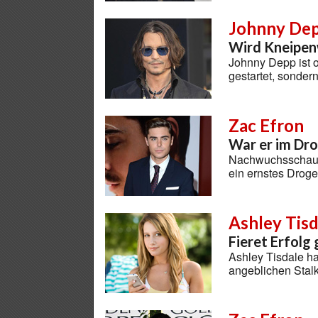
Johnny De
Wird Kneipen
Johnny Depp ist o
gestartet, sonder
Zac Efron
War er im Dr
Nachwuchsschausp
ein ernstes Dro
Ashley Tisd
Fieret Erfolg
Ashley Tisdale ha
angeblichen Stalk