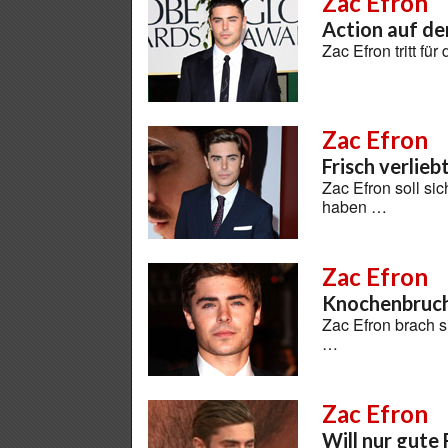
Zac Efron
Action auf de
Zac Efron tritt fü
Zac Efron
Frisch verlieb
Zac Efron soll si
haben …
Zac Efron
Knochenbruch
Zac Efron brach 
…
Zac Efron
Will nur gute