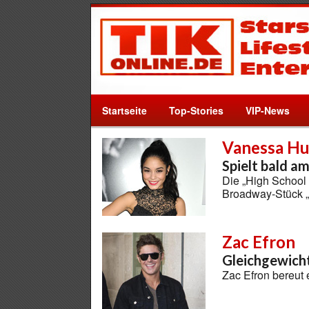
Startseite
Top-Stories
VIP-News
Vanessa H
Spielt bald 
Die „High School 
Broadway-Stück „
Zac Efron
Gleichgewich
Zac Efron bereut 