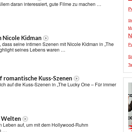
 allem daran interessiert, gute Filme zu machen …
P
St
M
N
 Nicole Kidman
, dass seine intimen Szenen mit Nicole Kidman in „The
Pa
ghlight seines Lebens waren …
S
Tw
uf romantische Kuss-Szenen
sich auf die Kuss-Szenen in „The Lucky One – Für immer
i Welten
sein Leben auf, um mit dem Hollywood-Ruhm
n …