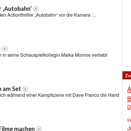
r ‚Autobahn‘
r den Actionthriller „Autobahn“ vor die Kamera …
t
ch in seine Schauspielkollegin Maika Monroe verliebt
Zu
A
 am Set
sich während einer Kampfszene mit Dave Franco die Hand
B
D
Ge
J
 Filme machen