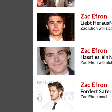
Zac Efron
Liebt Heraus
Zac Efron will si
Zac Efron
Hasst es, ein
Zac Efron will 
Zac Efron
Fördert Safer
Zac Efron macht 