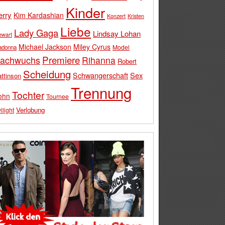
Kinder
erry
Kim Kardashian
Konzert
Kristen
Liebe
Lady Gaga
Lindsay Lohan
ewart
Michael Jackson
Miley Cyrus
Model
adonna
Premiere
achwuchs
Rihanna
Robert
Scheidung
Schwangerschaft
Sex
ttinson
Trennung
Tochter
ohn
Tournee
Verlobung
ilight