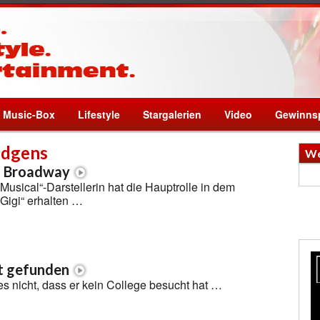
Music-Box
Lifestyle
Stargalerien
Video
Gewinnsp
udgens
We
am Broadway
Musical“-Darstellerin hat die Hauptrolle in dem
Gigi“ erhalten …
t gefunden
es nicht, dass er kein College besucht hat …