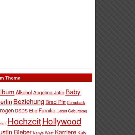
m Thema
Baby
lbum
Alkohol
Angelina Jolie
Beziehung
erlin
Brad Pitt
Comeback
rogen
Familie
Ehe
DSDS
Geburtstag
Geburt
Hochzeit
Hollywood
richt
ustin Bieber
Karriere
Katy
Kanye West