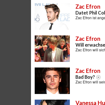
Zac Efron
Datet Phil Col
Zac Efron ist ange
Zac Efron
Will erwachse
Zac Efron will s
Zac Efron
Bad Boy?
Zac Efron will s
Vanessa H