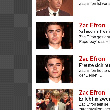
Zac Efron ist vor
Zac Efron
Schwärmt von
Zac Efron gesteht
Paperboy“ das Hi
Zac Efron
Freute sich a
Zac Efron freute 
der Deine“ …
Zac Efron
Er lebt in zwe
Zac Efron teilt 
zurechtzukomme