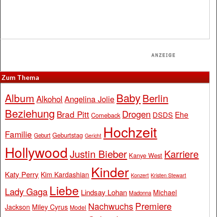
Zum Thema
Baby
Album
Berlin
Alkohol
Angelina Jolie
Beziehung
Drogen
Brad Pitt
Ehe
DSDS
Comeback
Hochzeit
Familie
Geburtstag
Geburt
Gericht
Hollywood
Justin Bieber
Karriere
Kanye West
Kinder
Katy Perry
Kim Kardashian
Konzert
Kristen Stewart
Liebe
Lady Gaga
Lindsay Lohan
Michael
Madonna
Premiere
Nachwuchs
Jackson
Miley Cyrus
Model