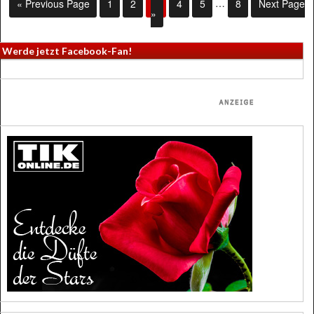
« Previous Page
1
2
3
4
5
…
8
Next Page
»
Werde jetzt Facebook-Fan!