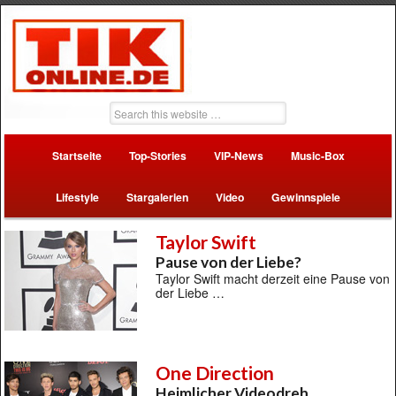
Startseite
Top-Stories
VIP-News
Music-Box
Lifestyle
Stargalerien
Video
Gewinnspiele
Taylor Swift
Pause von der Liebe?
Taylor Swift macht derzeit eine Pause von
der Liebe …
One Direction
Heimlicher Videodreh