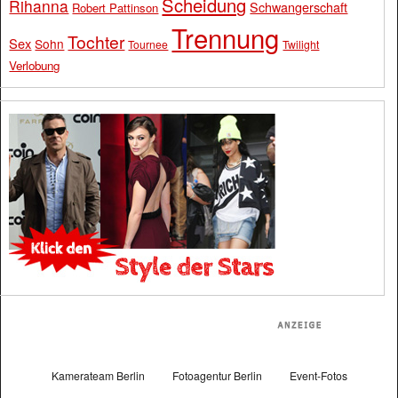
Scheidung
Rihanna
Schwangerschaft
Robert Pattinson
Trennung
Tochter
Sex
Sohn
Tournee
Twilight
Verlobung
Kamerateam Berlin
Fotoagentur Berlin
Event-Fotos