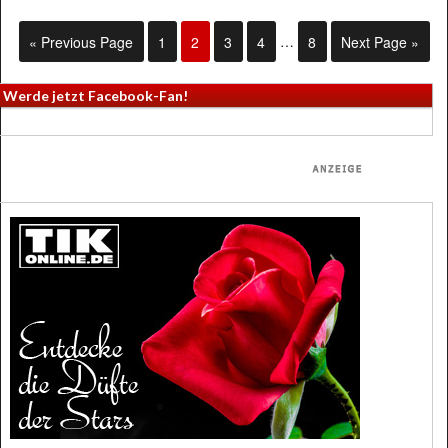
« Previous Page
1
2
3
4
…
8
Next Page »
Werde jetzt Facebook-Fan!