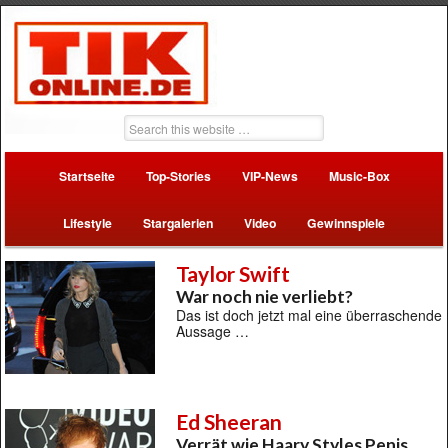
Startseite
Top-Stories
VIP-News
Music-Box
Lifestyle
Stargalerien
Video
Gewinnspiele
Taylor Swift
War noch nie verliebt?
Das ist doch jetzt mal eine überraschende
Aussage …
Ed Sheeran
Verrät wie Haary Styles Penis