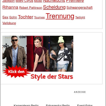
Nachwuchs
Jackson
Miley Cyrus
Model
Scheidung
Rihanna
Schwangerschaft
Robert Pattinson
Trennung
Tochter
Sex
Sohn
Tournee
Twilight
Verlobung
Kamerateam Berlin
Fotoagentur Berlin
Event-Fotos