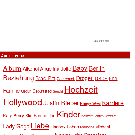
Zum Thema
Baby
Album
Berlin
Alkohol
Angelina Jolie
Beziehung
Drogen
Brad Pitt
Ehe
DSDS
Comeback
Hochzeit
Familie
Geburtstag
Geburt
Gericht
Hollywood
Justin Bieber
Karriere
Kanye West
Kinder
Katy Perry
Kim Kardashian
Konzert
Kristen Stewart
Liebe
Lady Gaga
Lindsay Lohan
Michael
Madonna
Premiere