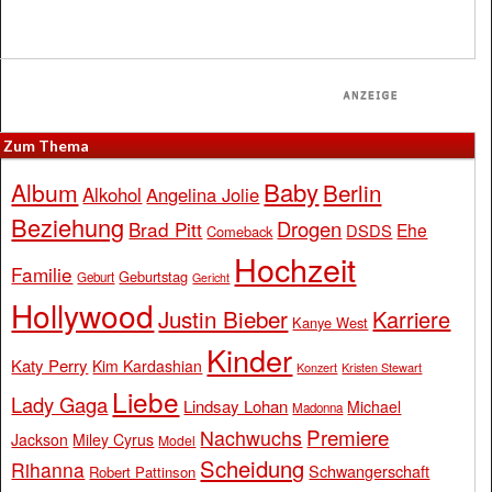
Zum Thema
Baby
Album
Berlin
Alkohol
Angelina Jolie
Beziehung
Drogen
Brad Pitt
Ehe
DSDS
Comeback
Hochzeit
Familie
Geburtstag
Geburt
Gericht
Hollywood
Justin Bieber
Karriere
Kanye West
Kinder
Katy Perry
Kim Kardashian
Konzert
Kristen Stewart
Liebe
Lady Gaga
Lindsay Lohan
Michael
Madonna
Premiere
Nachwuchs
Jackson
Miley Cyrus
Model
Scheidung
Rihanna
Schwangerschaft
Robert Pattinson