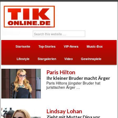
Startseite
Top-Stories
VIP-News
Music-Box
Lifestyle
Stargalerien
Video
Gewinnspiele
Paris Hilton
Ihr kleiner Bruder macht Ärger
Paris Hiltons jüngster Bruder hat
juristischen Ärger …
Lindsay Lohan
Zieht mit Mutter Dina vor