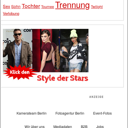
Trennung
Tochter
Sex
Sohn
Tournee
Twilight
Verlobung
Kamerateam Berlin
Fotoagentur Berlin
Event-Fotos
Wir über uns
Mediadaten
B2B
Jobs