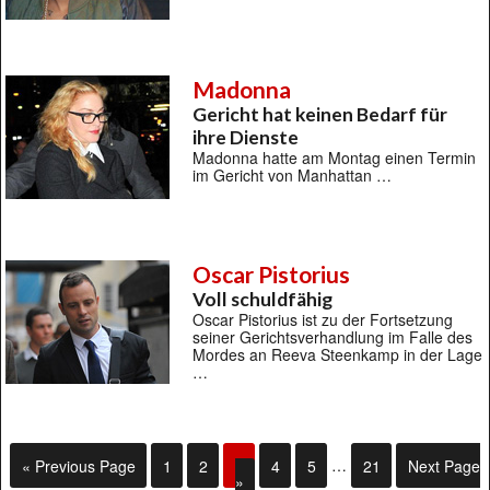
Madonna
Gericht hat keinen Bedarf für
ihre Dienste
Madonna hatte am Montag einen Termin
im Gericht von Manhattan …
Oscar Pistorius
Voll schuldfähig
Oscar Pistorius ist zu der Fortsetzung
seiner Gerichtsverhandlung im Falle des
Mordes an Reeva Steenkamp in der Lage
…
« Previous Page
1
2
3
4
5
…
21
Next Page
»