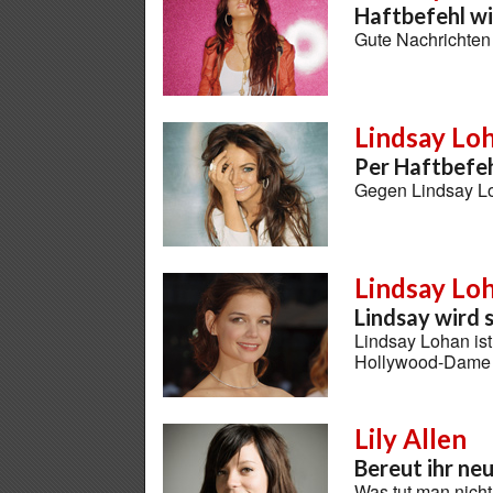
Haftbefehl w
Gute Nachrichten
Lindsay Lo
Per Haftbefe
Gegen Lindsay L
Lindsay Loh
Lindsay wird 
Lindsay Lohan ist
Hollywood-Dame
Lily Allen
Bereut ihr ne
Was tut man nicht