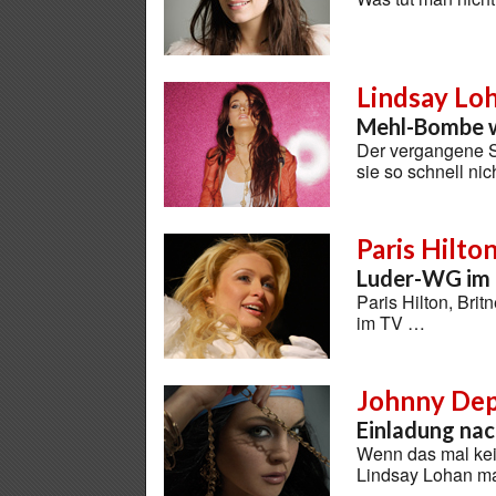
Lindsay Lo
Mehl-Bombe w
Der vergangene Sa
sie so schnell ni
Paris Hilto
Luder-WG im
Paris Hilton, Bri
im TV …
Johnny Dep
Einladung nac
Wenn das mal kei
Lindsay Lohan ma