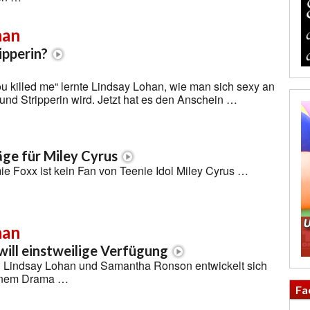
han
ipperin?
ou killed me“ lernte Lindsay Lohan, wie man sich sexy an
 und Stripperin wird. Jetzt hat es den Anschein …
ge für Miley Cyrus
e Foxx ist kein Fan von Teenie Idol Miley Cyrus …
han
ill einstweilige Verfügung
 Lindsay Lohan und Samantha Ronson entwickelt sich
inem Drama …
Fa