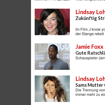
Lindsay Lo
Zukünftig Str
Im Film „I know y
der Stange rekelt
Jamie Foxx
Gute Ratschlä
Schauspieler Jami
Lindsay Lo
Sams Mutter w
Die Trennung von
immer mehr zu e