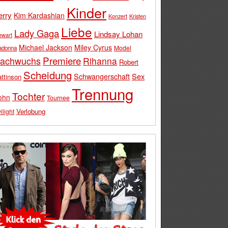
Kinder
erry
Kim Kardashian
Konzert
Kristen
Liebe
Lady Gaga
Lindsay Lohan
ewart
Michael Jackson
Miley Cyrus
Model
adonna
Premiere
achwuchs
Rihanna
Robert
Scheidung
Schwangerschaft
Sex
ttinson
Trennung
Tochter
ohn
Tournee
Verlobung
ilight