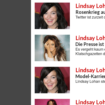
Lindsay Lo
Rosenkrieg au
Twitter ist zurze
Lindsay Lo
Die Presse ist
Es vergeht kaum 
Klatschgazetten d
Lindsay Lo
Model-Karrie
Lindsay Lohan st
Lindsay Lo