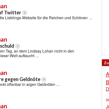
han
f Twitter
it die Lieblings-Website für die Reichen und Schönen …
han
 schuld
ein Tag, an dem Lindsay Lohan nicht in den
ieser Welt auftaucht …
Zu
han
A
re gegen Geldnöte
B
eckt offenbar in argen Geldnöten …
D
Ge
han
J