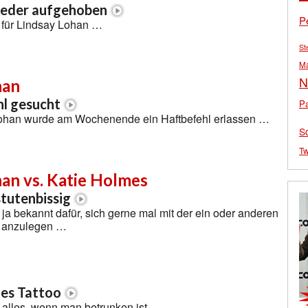
ieder aufgehoben
P
 für Lindsay Lohan …
St
M
N
han
hl gesucht
Pa
ohan wurde am Wochenende ein Haftbefehl erlassen …
S
Tw
an vs. Katie Holmes
stutenbissig
 ja bekannt dafür, sich gerne mal mit der ein oder anderen
 anzulegen …
ues Tattoo
 alles, wenn man betrunken ist …