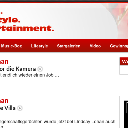
Music-Box
Lifestyle
Stargalerien
Video
Gewinnsp
han
We
or die Kamera
t endlich wieder einen Job …
han
e Villa
erschaftsgerüchten wurde jetzt bei Lindsay Lohan auch
en …