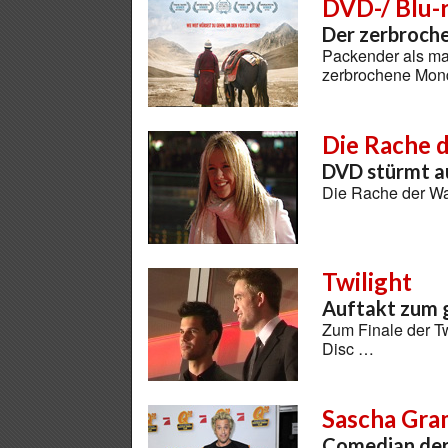
DVD-/ Blu-
Der zerbroch
Packender als ma
zerbrochene Mon
Die Rache 
DVD stürmt au
Die Rache der Wa
Twilight
Auftakt zum g
Zum Finale der T
Disc …
Sascha Gr
Comedian der