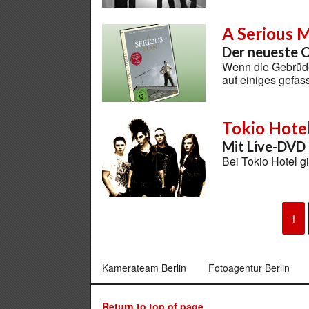
A Serious 
Der neueste C
Wenn die Gebrüde
auf einiges gefa
Tokio Hote
Mit Live-DVD 
Bei Tokio Hotel g
1
Kamerateam Berlin
Fotoagentur Berlin
Return to top of page