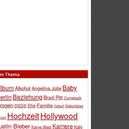
m Thema
Baby
lbum
Alkohol
Angelina Jolie
Beziehung
erlin
Brad Pitt
Comeback
rogen
Familie
Ehe
DSDS
Geburtstag
Geburt
Hochzeit
Hollywood
richt
ustin Bieber
Karriere
Katy
Kanye West