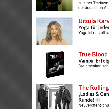
zu einer Traditio
der deutschen Al
Ursula Kar
Yoga für jede
Yoga ist derzeit
True Blood
Vampir-Erfolg
Die amerikanische
The Rolling
„Ladies & Gen
Runde!
Neuveröffentlichu