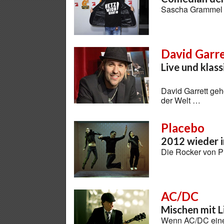
Sascha Grammel 
David Garr
Live und klas
David Garrett geh
der Welt …
Placebo
2012 wieder 
Die Rocker von P
AC/DC
Mischen mit L
Wenn AC/DC eine n