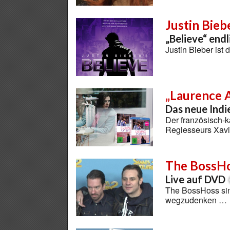
Justin Bieb
„Believe“ end
Justin Bieber ist 
„Laurence 
Das neue Indi
Der französisch-
Regiesseurs Xavie
The BossH
Live auf DVD
The BossHoss sin
wegzudenken …