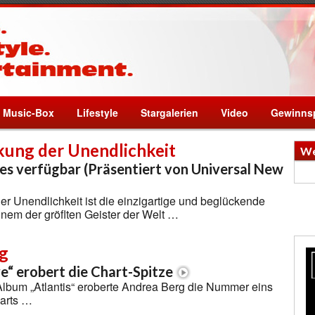
Music-Box
Lifestyle
Stargalerien
Video
Gewinnsp
kung der Unendlichkeit
We
nes verfügbar (Präsentiert von Universal New
r Unendlichkeit ist die einzigartige und beglückende
inem der gröﬂten Geister der Welt …
g
ve“ erobert die Chart-Spitze
Album „Atlantis“ eroberte Andrea Berg die Nummer eins
arts …