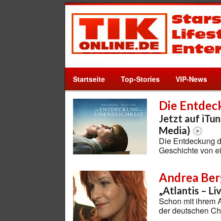
Startseite
Top-Stories
VIP-News
Die Entdec
Jetzt auf iTu
Media)
Die Entdeckung de
Geschichte von e
Andrea Ber
„Atlantis – Li
Schon mit ihrem 
der deutschen Ch