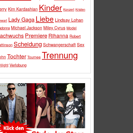
Kinder
erry
Kim Kardashian
Konzert
Kristen
Liebe
Lady Gaga
Lindsay Lohan
ewart
Michael Jackson
Miley Cyrus
Model
adonna
Premiere
achwuchs
Rihanna
Robert
Scheidung
Schwangerschaft
Sex
ttinson
Trennung
Tochter
ohn
Tournee
Verlobung
ilight