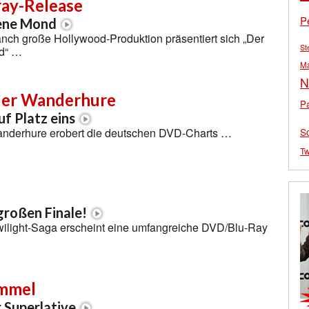
ray-Release
P
ene Mond
nch große Hollywood-Produktion präsentiert sich „Der
St
d“ …
M
N
der Wanderhure
Pa
f Platz eins
S
nderhure erobert die deutschen DVD-Charts …
Tw
roßen Finale!
wilight-Saga erscheint eine umfangreiche DVD/Blu-Ray
ammel
 Superlative