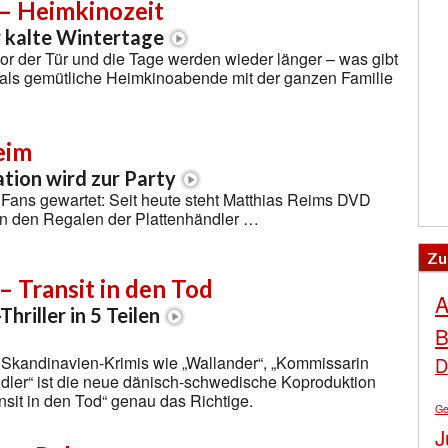
 – Heimkinozeit
 kalte Wintertage
vor der Tür und die Tage werden wieder länger – was gibt
 als gemütliche Heimkinoabende mit der ganzen Familie
eim
tion wird zur Party
 Fans gewartet: Seit heute steht Matthias Reims DVD
in den Regalen der Plattenhändler …
Zu
– Transit in den Tod
A
hriller in 5 Teilen
B
 Skandinavien-Krimis wie „Wallander“, „Kommissarin
D
dler“ ist die neue dänisch-schwedische Koproduktion
nsit in den Tod“ genau das Richtige.
Ge
J