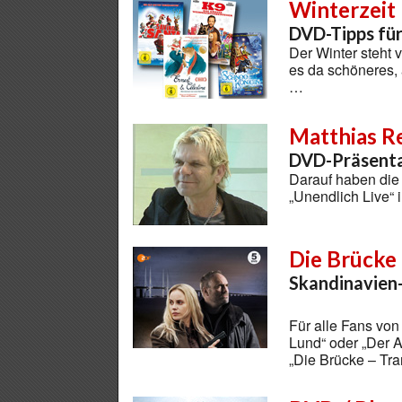
Winterzeit
DVD-Tipps für
Der Winter steht 
es da schöneres,
…
Matthias R
DVD-Präsenta
Darauf haben die
„Unendlich Live“ 
Die Brücke 
Skandinavien-T
Für alle Fans von
Lund“ oder „Der A
„Die Brücke – Tra