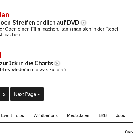
Man
oen-Streifen endlich auf DVD
r Coen einen Film machen, kann man sich in der Regel
sst machen …
l
zurück in die Charts
ibt es wieder mal etwas zu feiern …
2
Next Page »
Event-Fotos
Wir über uns
Mediadaten
B2B
Jobs
Cop